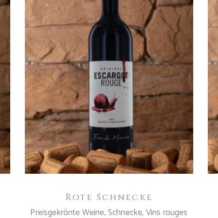
IN DEN WARENKORB
Rote Schnecke
Preisgekrönte Weine
,
Schnecke
,
Vins rouges