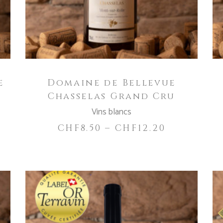
Varianten
auf.
Die
Optionen
können
auf
e
Domaine de Bellevue
der
Chasselas Grand Cru
Produktseite
gewählt
Vins blancs
werden
CHF
8.50
–
CHF
12.20