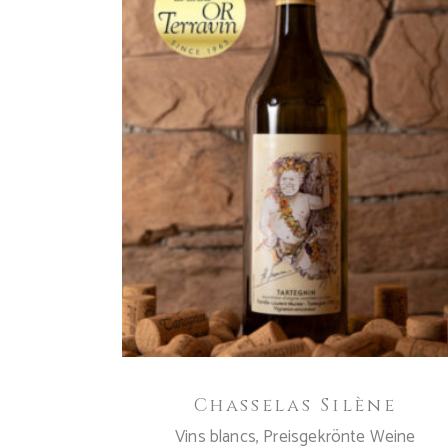
IN DEN WARENKORB
Chasselas Silène
Vins blancs
,
Preisgekrönte Weine