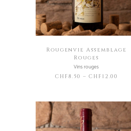
Varianten
auf.
Die
Optionen
können
auf
Rougenvie Assemblage
der
Rouges
Produktseite
gewählt
Vins rouges
werden
CHF
8.50
–
CHF
12.00