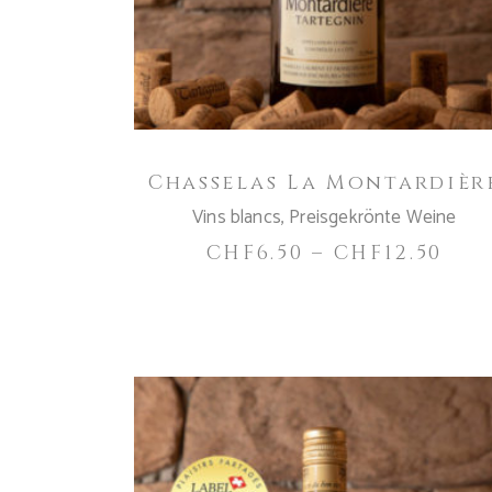
Varianten
auf.
Die
Optionen
können
auf
Chasselas La Montardièr
der
Produktseite
Vins blancs
,
Preisgekrönte Weine
gewählt
CHF
6.50
–
CHF
12.50
werden