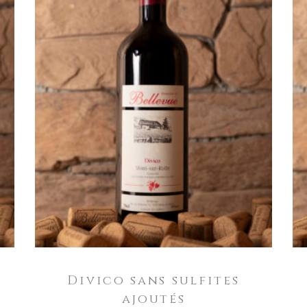
IN DEN WARENKORB
Divico sans sulfites
ajoutés