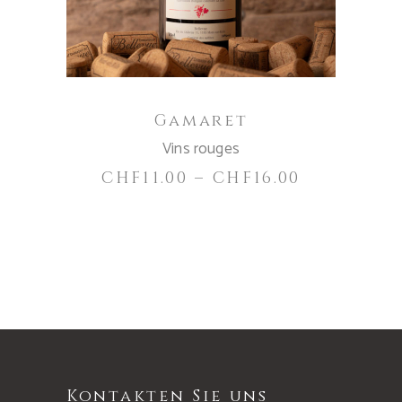
Varianten
auf.
Die
Optionen
können
Gamaret
auf
Vins rouges
der
Produktseite
CHF
11.00
–
CHF
16.00
gewählt
werden
Kontakten Sie uns