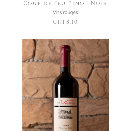
Coup de Feu Pinot Noir
Vins rouges
CHF
8.10
Dieses
Produkt
CHOIX DES OPTIONS
weist
mehrere