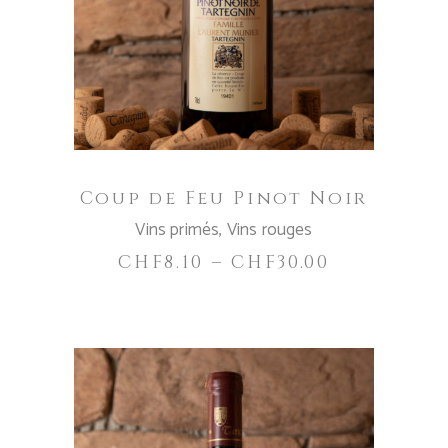
CHOIX DES OPTIONS
a
plusieurs
variations.
Les
options
peuvent
être
Coup de Feu Pinot Noir
choisies
Vins primés
,
Vins rouges
sur
la
CHF
8.10
–
CHF
30.00
page
du
produit