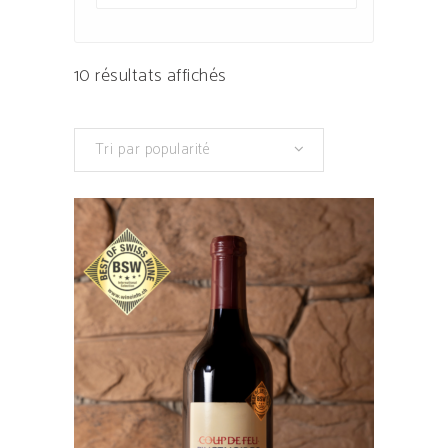
Trié
10 résultats affichés
par
Tri par popularité
popularité
Ce
produit