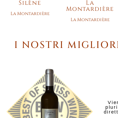
Silène
La
Montardière
La Montardière
La Montardière
I NOSTRI MIGLIOR
Vie
plur
diret