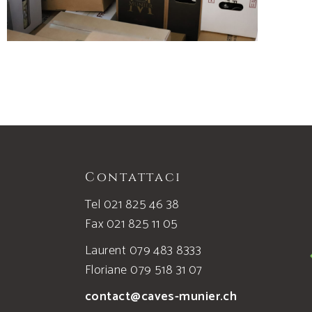
Contattaci
Tel 021 825 46 38
Fax 021 825 11 05
Laurent 079 483 8333
Floriane 079 518 31 07
contact@caves-munier.ch