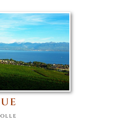
VUE
Rolle