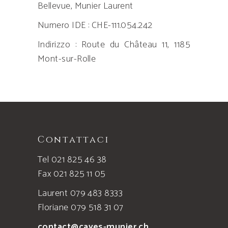
Bellevue, Munier Laurent
Numero IDE : CHE-111.054.242
Indirizzo : Route du Château 11, 1185
Mont-sur-Rolle
Contattaci
Tel 021 825 46 38
Fax 021 825 11 05
Laurent 079 483 8333
Floriane 079 518 31 07
contact@caves-munier.ch