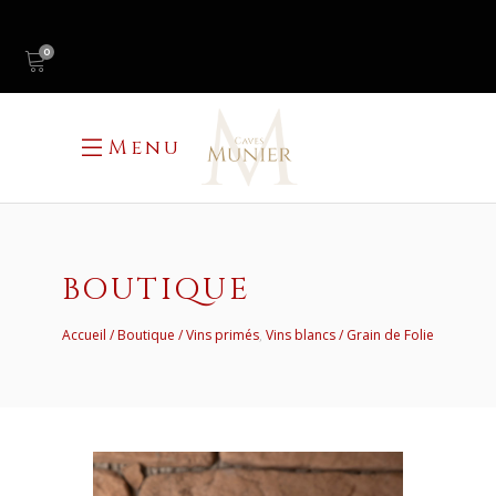
0
Menu
BOUTIQUE
,
Accueil
Boutique
Vins primés
Vins blancs
Grain de Folie