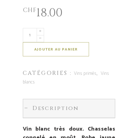
18.00
CHF
AJOUTER AU PANIER
CATÉGORIES :
,
Vins primés
Vins
blancs
Description
Vin blanc très doux. Chasselas
congelé en moût. Robe jaune