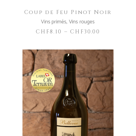
être
Coup de Feu Pinot Noir
choisies
Vins primés
,
Vins rouges
sur
la
CHF
8.10
–
CHF
30.00
page
du
produit
AJOUTER AU PANIER