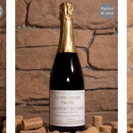
e
Rupture
ck
de stock
LIRE LA SUITE