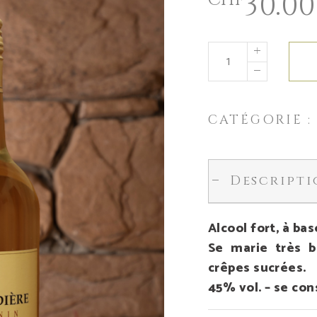
30.00
CHF
CATÉGORIE 
Descript
Alcool fort, à bas
Se marie très b
crêpes sucrées.
45% vol. – se con