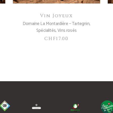
e
Vin Joyeux
Domaine La Montardière – Tartegnin
,
Spécialités
,
Vins rosés
CHF
17.00