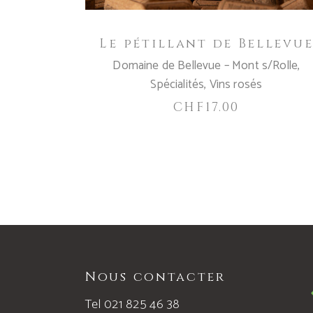
Le pétillant de Bellevu
Domaine de Bellevue – Mont s/Rolle
,
Spécialités
,
Vins rosés
CHF
17.00
Nous contacter
Tel 021 825 46 38