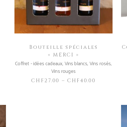
variations.
Les
options
peuvent
être
choisies
Bouteille spéciales
C
sur
« MERCI »
la
page
Coffret - idées cadeaux
,
Vins blancs
,
Vins rosés
,
du
Vins rouges
produit
CHF
27.00
–
CHF
40.00