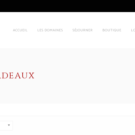
ACCUEIL
LES DOMAINES
SÉJOURNER
BOUTIQUE
L
CADEAUX