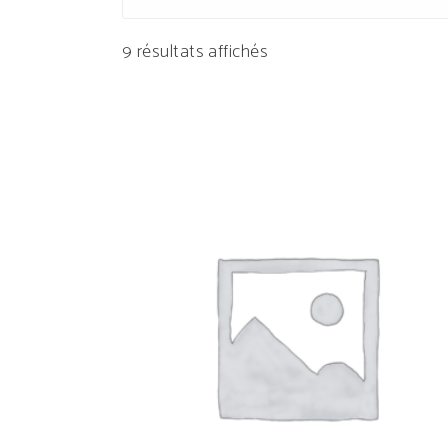
Trié
9 résultats affichés
par
popularité
AJOUTER AU PANIER