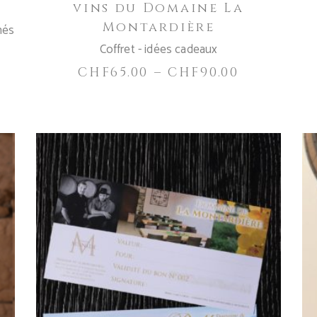
vins du Domaine La
la
Montardière
page
més
du
Coffret - idées cadeaux
produit
CHF
65.00
–
CHF
90.00
Ce