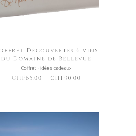
variations.
Les
options
peuvent
être
choisies
offret Découvertes 6 vins
sur
du Domaine de Bellevue
la
page
Coffret - idées cadeaux
du
CHF
65.00
–
CHF
90.00
produit