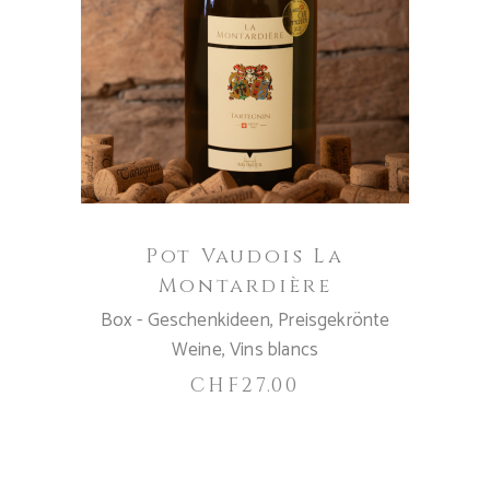
IN DEN WARENKORB
Pot Vaudois La
Montardière
Box - Geschenkideen
,
Preisgekrönte
Weine
,
Vins blancs
CHF
27.00