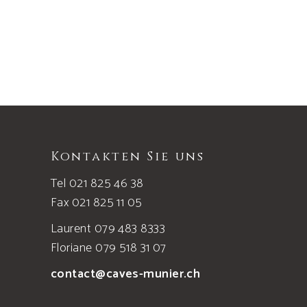
gewählt
werden
Kontakten Sie uns
Tel 021 825 46 38
Fax 021 825 11 05
Laurent 079 483 8333
Floriane 079 518 31 07
contact@caves-munier.ch