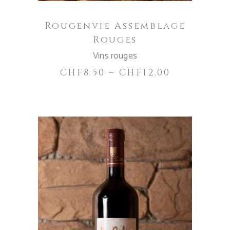
possono
essere
Rougenvie Assemblage
scelte
Rouges
nella
Vins rouges
pagina
del
CHF
8.50
–
CHF
12.00
prodotto
Questo