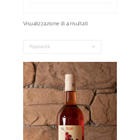
Popolarità
Visualizzazione di 4 risultati
Popolarità
Questo
prodotto