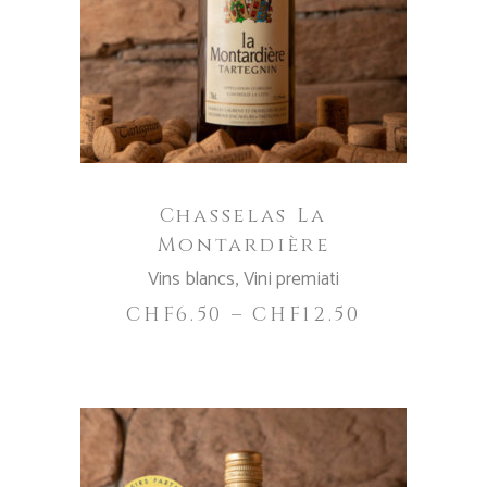
CHOIX DES OPTIONS
ha
più
varianti.
Le
opzioni
possono
essere
Chasselas La
scelte
Montardière
nella
Vins blancs
,
Vini premiati
pagina
del
CHF
6.50
–
CHF
12.50
prodotto