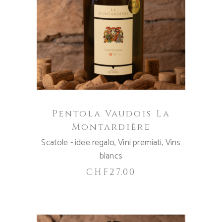
AGGIUNGI AL CARRELLO
Pentola Vaudois La
Montardière
Scatole - idee regalo
,
Vini premiati
,
Vins
blancs
CHF
27.00