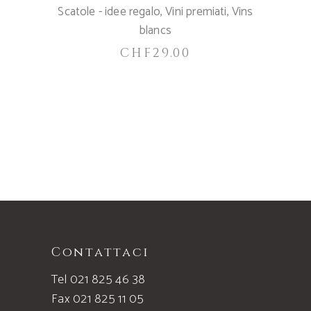
Scatole - idee regalo
,
Vini premiati
,
Vins
blancs
CHF
29.00
Contattaci
Tel 021 825 46 38
Fax 021 825 11 05