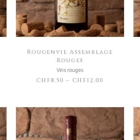
varianti.
Le
opzioni
possono
essere
scelte
Rougenvie Assemblage
nella
Rouges
pagina
del
Vins rouges
prodotto
CHF
8.50
–
CHF
12.00