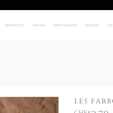
BENVENUTO
CANTINA
OENOTOURISME
NEGOZIO
LOC
LES FARB