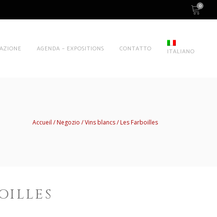
0
AZIONE
AGENDA – EXPOSITIONS
CONTATTO
ITALIANO
Accueil
Negozio
Vins blancs
Les Farboilles
OILLES