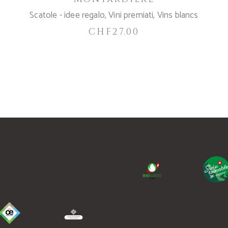
Scatole - idee regalo
,
Vini premiati
,
Vins blancs
CHF
27.00