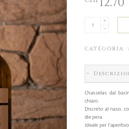
12.70
CHF
CATEGORIA:
Descrizio
Chasselas dal bacin
chiaro.
Discreto al naso, con
die pera.
Ideale per l’aperitivo