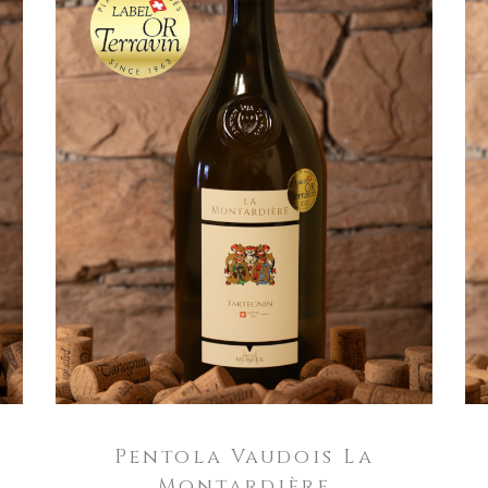
AGGIUNGI AL CARRELLO
Pentola Vaudois La
Montardière