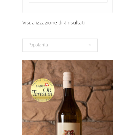
Popolarità
Visualizzazione di 4 risultati
Popolarità
Questo
prodotto