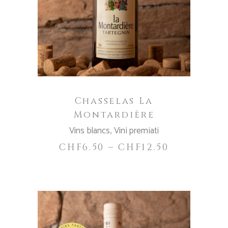
CHOIX DES OPTIONS
ha
più
varianti.
Le
opzioni
possono
essere
Chasselas La
scelte
Montardière
nella
Vins blancs
,
Vini premiati
pagina
del
CHF
6.50
–
CHF
12.50
prodotto