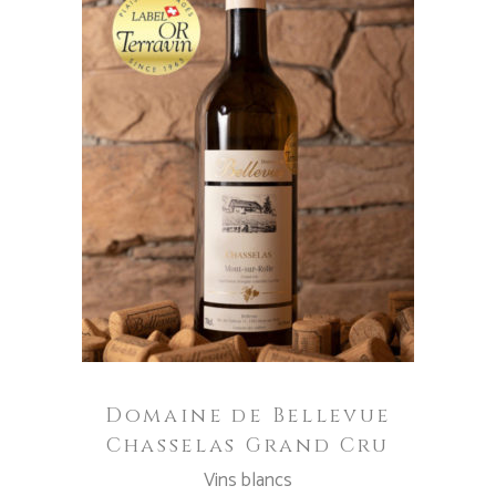
Questo
prodotto
CHOIX DES OPTIONS
ha
più
varianti.
Le
opzioni
possono
essere
Domaine de Bellevue
scelte
Chasselas Grand Cru
nella
Vins blancs
pagina