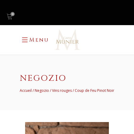
0
Menu
NEGOZIO
Accueil
Negozio
Vins rouges
Coup de Feu Pinot Noir