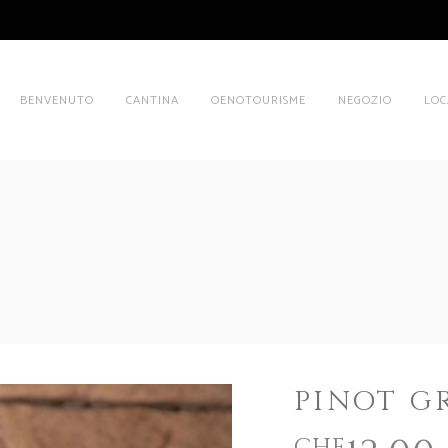
BENVENUTO
CANTINA
OENOTOURISME
NEGOZIO
LOC
PINOT GR