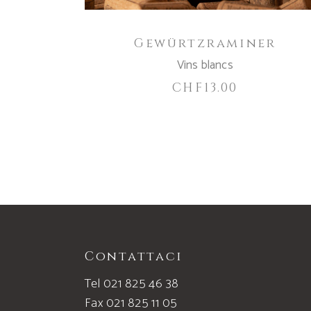
Gewürtzraminer
Vins blancs
CHF
13.00
Contattaci
Tel 021 825 46 38
Fax 021 825 11 05