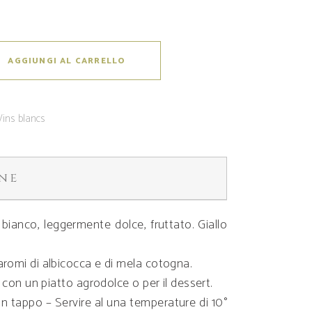
AGGIUNGI AL CARRELLO
Vins blancs
ne
o bianco, leggermente dolce, fruttato. Giallo
romi di albicocca e di mela cotogna.
o con un piatto agrodolce o per il dessert.
con tappo – Servire al una temperature di 10°