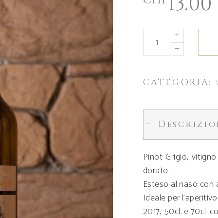
13.00
CHF
CATEGORIA:
Descrizio
Pinot Grigio, vitign
dorato.
Esteso al naso con a
Ideale per l’aperitiv
2017, 50cl. e 70cl. 