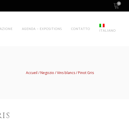
0
AZIONE
AGENDA – EXPOSITIONS
CONTATTO
ITALIANO
Accueil
Negozio
Vins blancs
Pinot Gris
IS