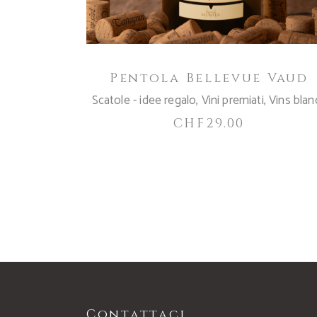
Pentola Bellevue Vaud
Scatole - idee regalo
,
Vini premiati
,
Vins blan
CHF
29.00
Contattaci