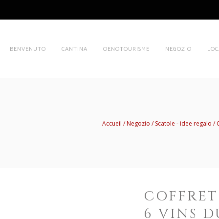
BENVENUTO
CANTINA
OENOTOURISME
NEGOZIO
LOC
Accueil
Negozio
Scatole - idee regalo
COFFRET
6 VINS 