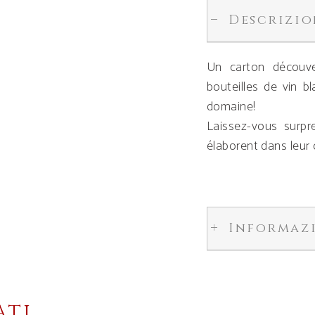
Descrizio
Un carton découve
bouteilles de vin b
domaine!
Laissez-vous surpr
élaborent dans leur 
Informaz
ATI