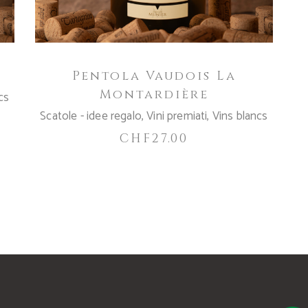
Pentola Vaudois La
Montardière
cs
Scatole - idee regalo
,
Vini premiati
,
Vins blancs
CHF
27.00