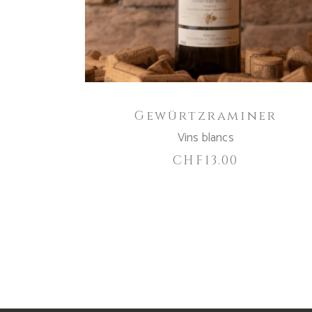
Gewürtzraminer
Vins blancs
CHF
13.00