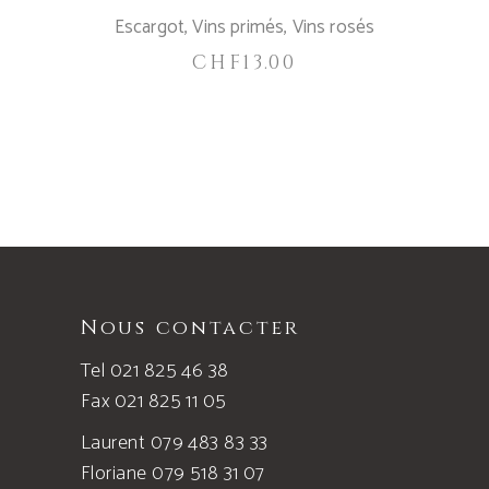
Escargot
,
Vins primés
,
Vins rosés
CHF
13.00
Nous contacter
Tel 021 825 46 38
Fax 021 825 11 05
Laurent 079 483 83 33
Floriane 079 518 31 07