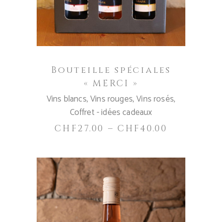
variations.
Les
options
peuvent
être
Bouteille spéciales
choisies
« MERCI »
sur
Vins blancs
,
Vins rouges
,
Vins rosés
,
la
Coffret - idées cadeaux
page
du
CHF
27.00
–
CHF
40.00
produit