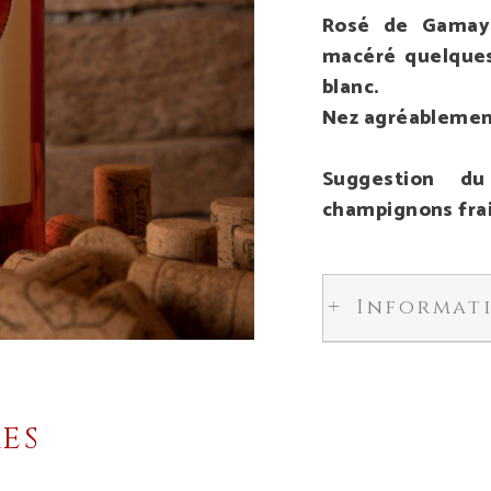
Rosé de Gamay 
macéré quelques
blanc.
Nez agréablemen
Suggestion d
champignons frai
Informat
RES