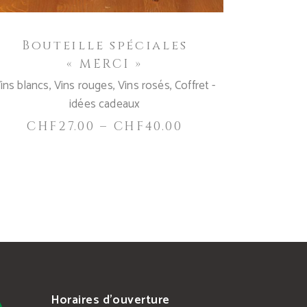
être
choisies
Bouteille spéciales
sur
« MERCI »
la
page
ins blancs
,
Vins rouges
,
Vins rosés
,
Coffret -
du
idées cadeaux
produit
CHF
27.00
–
CHF
40.00
Horaires d’ouverture