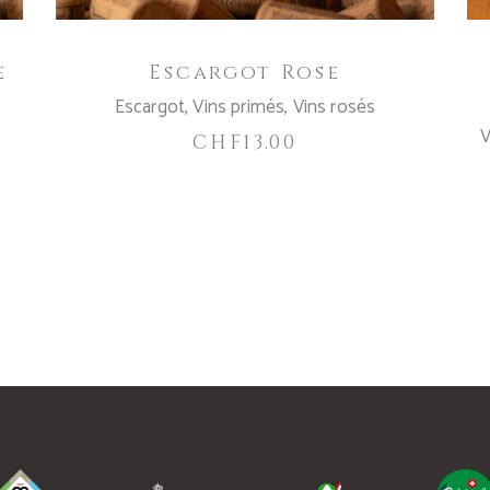
e
Escargot Rose
Escargot
,
Vins primés
,
Vins rosés
V
CHF
13.00