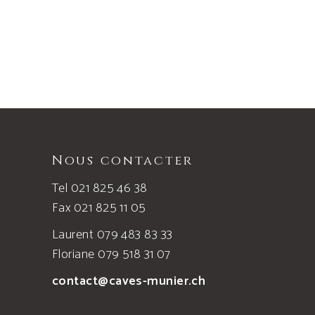
page
du
produit
Nous contacter
Tel 021 825 46 38
Fax 021 825 11 05
Laurent 079 483 83 33
Floriane 079 518 31 07
contact@caves-munier.ch