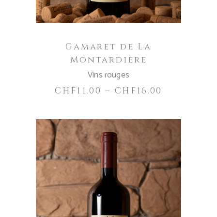
options
peuvent
être
Gamaret de La
choisies
Montardière
sur
Vins rouges
la
page
CHF
11.00
–
CHF
16.00
du
produit