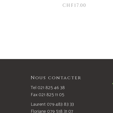
CHF
17.00
Nous contacter
Tel 021 825 46 38
Fax 021 825 11 05
Laurent 079 483 83 33
Floriane 079 518 31 07