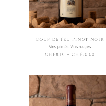
variations.
Les
options
peuvent
être
choisies
Coup de Feu Pinot Noir
sur
la
Vins primés
,
Vins rouges
page
CHF
8.10
–
CHF
30.00
du
produit