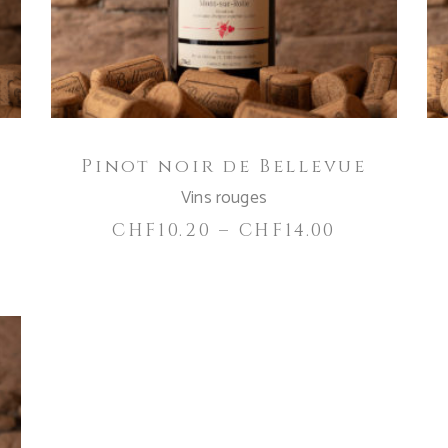
variations.
Les
options
peuvent
être
choisies
Pinot noir de Bellevue
sur
la
Vins rouges
page
CHF
10.20
–
CHF
14.00
du
produit