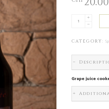
20.00
CHF
CATEGORY:
Sp
Descript
Grape juice cook
Addition