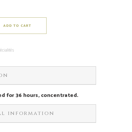
ADD TO CART
écialités
ion
ed for 36 hours, concentrated.
al information