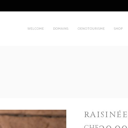
WELCOME
DOMAINS
OENOTOURISME
SHOP
RAISINÉE