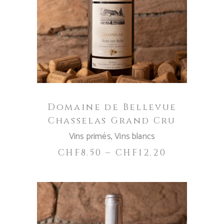
produit
CHOIX DES OPTIONS
a
plusieurs
variations.
Les
options
peuvent
être
Domaine de Bellevue
choisies
Chasselas Grand Cru
sur
Vins primés
,
Vins blancs
la
page
CHF
8.50
–
CHF
12.20
du
produit