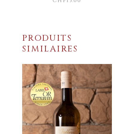
CHF
13.00
PRODUITS
SIMILAIRES
Ce