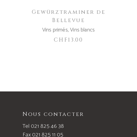
Gewürztraminer de
Bellevue
Vins primés
,
Vins blancs
CHF
13.00
Nous contacter
Tel 021 825 46 38
Fax 021 825 11 05