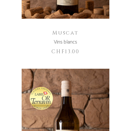
Muscat
Vins blancs
CHF
13.00
Ce