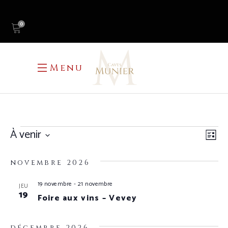
0
Menu
ÉVÈNEMENTS
À venir
N
N
Liste
Sélectionnez
P
D
une
novembre 2026
V
C
date.
19 novembre
-
21 novembre
JEU
É
19
Foire aux vins – Vevey
décembre 2026