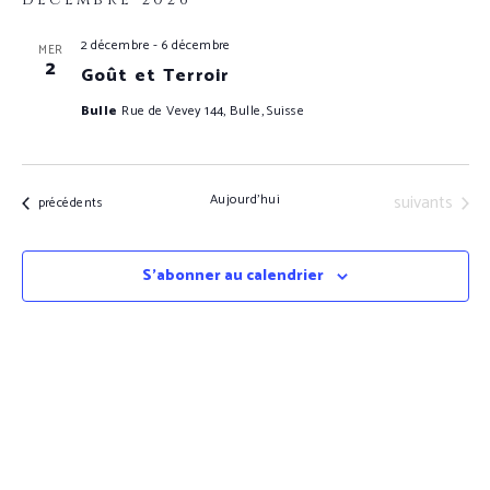
2 décembre
-
6 décembre
MER
2
Goût et Terroir
Bulle
Rue de Vevey 144, Bulle, Suisse
Évènements
suivants
Aujourd'hui
Évènements
précédents
S’abonner au calendrier