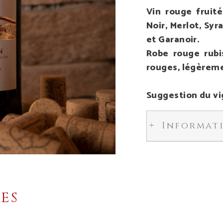
Vin rouge fruit
Noir, Merlot, Syr
et Garanoir.
Robe rouge rubi
rouges, légèreme
Suggestion du vi
Informat
RES