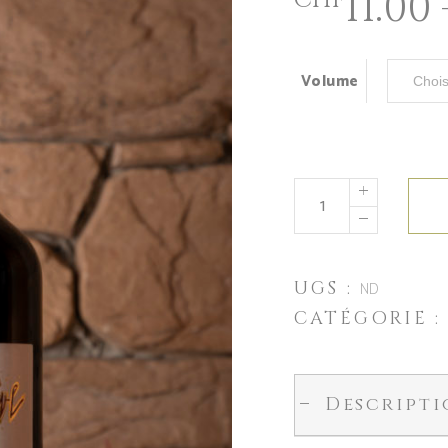
11.00
CHF
Volume
UGS :
ND
CATÉGORIE 
Descript