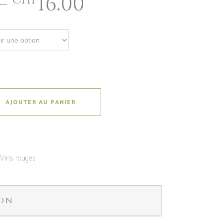
–
16.00
CHF
AJOUTER AU PANIER
:
Vins rouges
ion